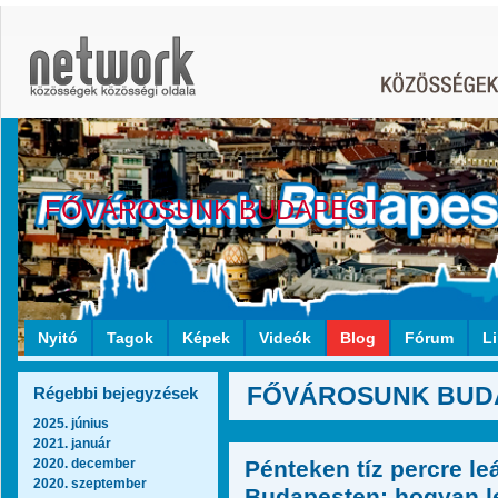
FŐVÁROSUNK BUDAPEST
Nyitó
Tagok
Képek
Videók
Blog
Fórum
L
FŐVÁROSUNK BUDAP
Régebbi bejegyzések
2025. június
2021. január
2020. december
Pénteken tíz percre l
2020. szeptember
Budapesten: hogyan le