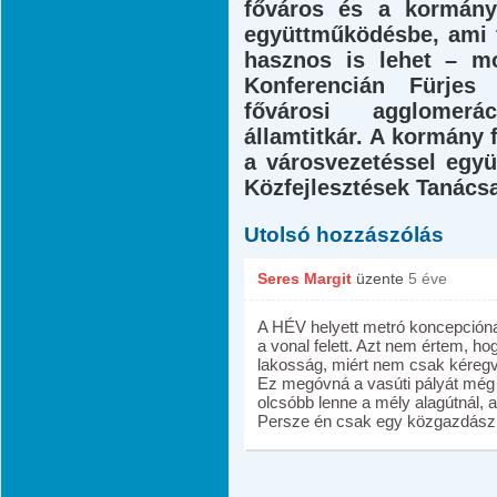
főváros és a kormány 
együttműködésbe, ami 
hasznos is lehet – m
Konferencián Fürjes
fővárosi agglomerác
államtitkár. A kormány f
a városvezetéssel egy
Közfejlesztések Tanácsa
Utolsó hozzászólás
Seres Margit
üzente
5 éve
A HÉV helyett metró koncepciónak
a vonal felett. Azt nem értem, ho
lakosság, miért nem csak kéregva
Ez megóvná a vasúti pályát még 
olcsóbb lenne a mély alagútnál, 
Persze én csak egy közgazdás