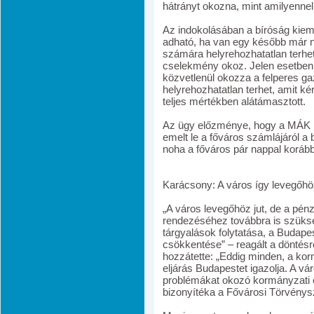
hátrányt okozna, mint amilyennel 
Az indokolásában a bíróság kiem
adható, ha van egy később már n
számára helyrehozhatatlan terhet 
cselekmény okoz. Jelen esetben 
közvetlenül okozza a felperes g
helyrehozhatatlan terhet, amit k
teljes mértékben alátámasztott.
Az ügy előzménye, hogy a MÁK má
emelt le a főváros számlájáról a b
noha a főváros pár nappal korább
Karácsony: A város így levegőhöz
„A város levegőhöz jut, de a pén
rendezéséhez továbbra is szük
tárgyalások folytatása, a Budape
csökkentése” – reagált a döntés
hozzátette: „Eddig minden, a kor
eljárás Budapestet igazolja. A vá
problémákat okozó kormányzati 
bizonyítéka a Fővárosi Törvény