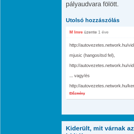
pályaudvara fölött.
Utolsó hozzászólás
M Imre
üzente
1 éve
http://autovezetes.network.hu/
mjusic (hangosítsd fel),
http://autovezetes.network.hu/
... vagy/és
http://autovezetes.network.hu/k
Előzmény
Kiderült, mit várnak a