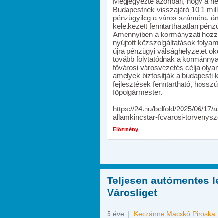
Megjegyezte azonban, hogy a né
Budapestnek visszajáró 10,1 milli
pénzügyileg a város számára, á
keletkezett fenntarthatatlan pén
Amennyiben a kormányzati hozzá
nyújtott közszolgáltatások foly
újra pénzügyi válsághelyzetet ok
tovább folytatódnak a kormánnya
fővárosi városvezetés célja oly
amelyek biztosítják a budapesti
fejlesztések fenntartható, hosszú
főpolgármester.
https://24.hu/belfold/2025/06/17
allamkincstar-fovarosi-torvenysze
Előzmény
Teljesen autómentes l
Városliget
5 éve
|
Keczánné Macskó Piroska