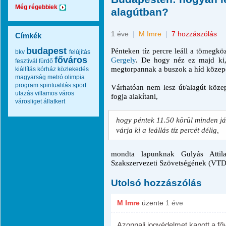
Még régebbiek
alagútban?
1 éve
|
M Imre
|
7 hozzászólás
Címkék
budapest
Pénteken tíz percre leáll a tömegk
bkv
felújítás
főváros
Gergely
. De hogy néz ez majd ki,
fesztivál
fürdő
megtorpannak a buszok a híd közepén
kiállítás
kórház
közlekedés
magyarság
metró
olimpia
program
spiritualitás
sport
Várhatóan nem lesz út/alagút köz
utazás
villamos
város
fogja alakítani,
városliget
állatkert
hogy péntek 11.50 körül minden jár
várja ki a leállás tíz percét délig,
mondta lapunknak Gulyás Attil
Szakszervezeti Szövetségének (VT
Utolsó hozzászólás
M Imre
üzente
1 éve
Azonnali jogvédelmet kapott a fő