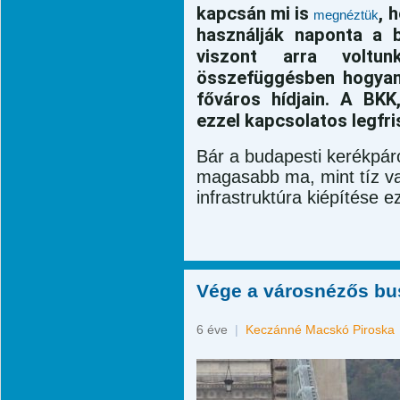
kapcsán mi is
, 
megnéztük
használják naponta a b
viszont arra voltun
összefüggésben hogyan
főváros hídjain. A BK
ezzel kapcsolatos legfr
Bár a budapesti kerékpár
magasabb ma, mint tíz va
infrastruktúra kiépítése 
Vége a városnézős bus
6 éve
|
Keczánné Macskó Piroska