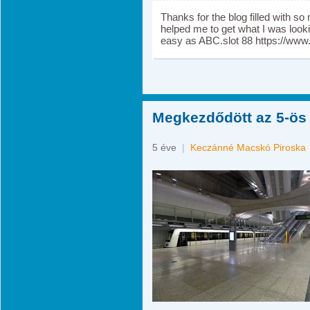
Thanks for the blog filled with s
helped me to get what I was loo
easy as ABC.slot 88 https://ww
Megkezdődött az 5-ös
5 éve
|
Keczánné Macskó Piroska