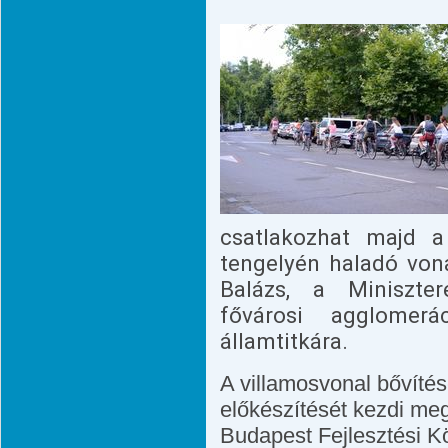
csatlakozhat majd 
tengelyén haladó vona
Balázs, a Miniszte
fővárosi agglomerác
államtitkára.
A villamosvonal bővítésé
előkészítését kezdi me
Budapest Fejlesztési 