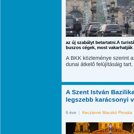
az új szabályt betartatni.A turi
buszos cégek, most vakarhatják a
A BKK közleménye szerint az
dunai átkelő felújításáig tart.
A Szent István Bazilika
legszebb karácsonyi 
6 éve
|
Keczánné Macskó Piroska