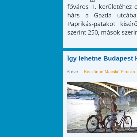
főváros II. kerületéhez c
hárs a Gazda utcában
Paprikás-patakot kísé
szerint 250, mások szerin
Így lehetne Budapest
6 éve
|
Keczánné Macskó Piroska