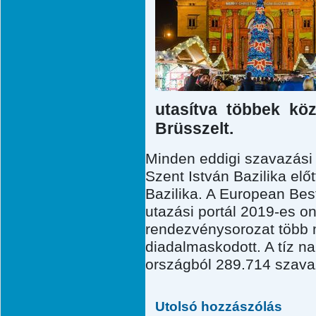
utasítva többek kö
Brüsszelt.
Minden eddigi szavazási
Szent István Bazilika elő
Bazilika. A European Bes
utazási portál 2019-es o
rendezvénysorozat több 
diadalmaskodott. A tíz na
országból 289.714 szavaz
Utolsó hozzászólás