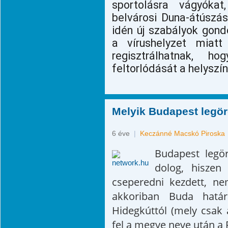
sportolásra vágyókat
belvárosi Duna-átúszás
idén új szabályok gond
a vírushelyzet miatt
regisztrálhatnak, h
feltorlódását a helyszí
Melyik Budapest legör
6 éve
|
Keczánné Macskó Piroska
Budapest legör
dolog, hiszen
cseperedni kezdett, nem
akkoriban Buda határ
Hidegkúttól (mely csak 
fel a megye neve után a 