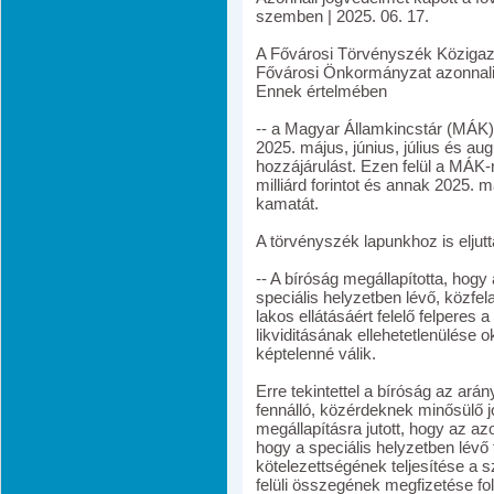
szemben | 2025. 06. 17.
A Fővárosi Törvényszék Közigazg
Fővárosi Önkormányzat azonnali
Ennek értelmében
-- a Magyar Államkincstár (MÁK) 
2025. május, június, július és au
hozzájárulást. Ezen felül a MÁK-n
milliárd forintot és annak 2025. m
kamatát.
A törvényszék lapunkhoz is eljutt
-- A bíróság megállapította, hogy
speciális helyzetben lévő, közfela
lakos ellátásáért felelő felperes
likviditásának ellehetetlenülése 
képtelenné válik.
Erre tekintettel a bíróság az arán
fennálló, közérdeknek minősülő j
megállapításra jutott, hogy az az
hogy a speciális helyzetben lévő 
kötelezettségének teljesítése a s
felüli összegének megfizetése fo