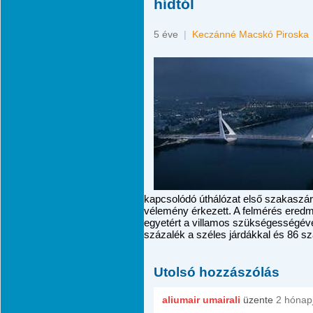
hídtól
5 éve
|
Keczánné Macskó Piroska
kapcsolódó úthálózat első szakaszáró
vélemény érkezett. A felmérés eredm
egyetért a villamos szükségességével
százalék a széles járdákkal és 86 sz
Utolsó hozzászólás
aliumair umairali
üzente
2 hónap