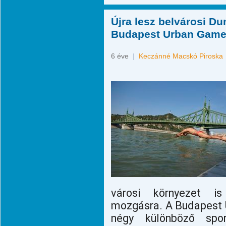
Újra lesz belvárosi Du
Budapest Urban Game
6 éve
|
Keczánné Macskó Piroska
városi környezet i
mozgásra. A Budapest
négy különböző spor