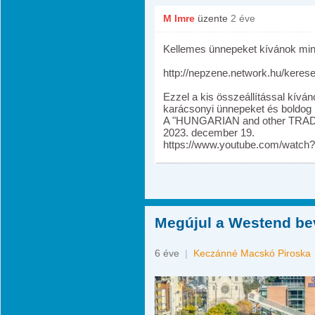
M Imre
üzente
2 éve
Kellemes ünnepeket kívánok min
http://nepzene.network.hu/kere
Ezzel a kis összeállítással kív
karácsonyi ünnepeket és boldog 
A "HUNGARIAN and other TRADIT
2023. december 19.
https://www.youtube.com/watc
Megújul a Westend be
6 éve
|
Keczánné Macskó Piroska