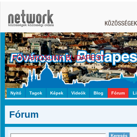
FŐVÁROSUNK BUDAPEST
Nyitó
Tagok
Képek
Videók
Blog
Fórum
L
Fórum