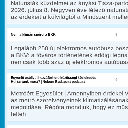
Naturisták küzdelmei az ányási Tisza-part
2026. július 8. Negyven éve létező naturis
az érdekeit a külvilágtól a Mindszent mellet
Nem a klímán spórol a BKK
3
Legalább 250 új elektromos autóbusz besz
a BKV: a főváros történetének eddigi legna
nemcsak több száz új elektromos autóbus
Egyenlő eséllyel hozzáférhető közösségi közlekedés –
9
Hol tartunk most? | Nekem Budapest podcast
Metróért Egyesület | Amennyiben érdekel val
as metró szerelvényeinek klimatizálásának
megoldása. Régóta mondjuk, hogy ez műs
felteh