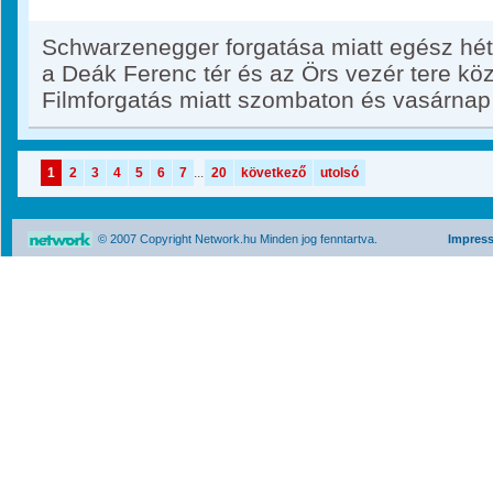
Schwarzenegger forgatása miatt egész hét
a Deák Ferenc tér és az Örs vezér tere közö
Filmforgatás miatt szombaton és vasárna
1
2
3
4
5
6
7
...
20
következő
utolsó
© 2007 Copyright Network.hu Minden jog fenntartva.
Impres