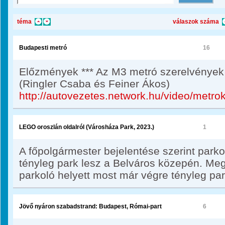
téma
válaszok száma
Budapesti metró
16
Előzmények *** Az M3 metró szerelvények 
(Ringler Csaba és Feiner Ákos)
http://autovezetes.network.hu/video/metr
LEGO oroszlán oldalról (Városháza Park, 2023.)
1
A főpolgármester bejelentése szerint parko
tényleg park lesz a Belváros közepén. Megj
parkoló helyett most már végre tényleg par
Jövő nyáron szabadstrand: Budapest, Római-part
6