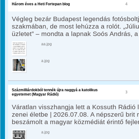
Három éves a Heti Fortepan blog​
4
Végleg bezár Budapest legendás fotósbolt
szakmában, de most lehúzza a rolót. „Júliu
üzletet” – mondta a lapnak Soós András, a 
aa.jpg
a.jpg
Százmilliárdokból tennék újra naggyá a katolikus
3
egyetemet (Magyar Rádió)
Váratlan visszhangja lett a Kossuth Rádió 
zenei életbe | 2026.07.08. A népszerű brit 
beszámolt a magyar közmédiát érintő fejl
a.jpg