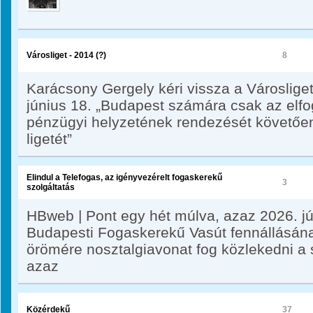
Városliget - 2014 (?)
8
Karácsony Gergely kéri vissza a Városlige
június 18. „Budapest számára csak az elfo
pénzügyi helyzetének rendezését követően
ligetét”
Elindul a Telefogas, az igényvezérelt fogaskerekű
3
szolgáltatás
HBweb | Pont egy hét múlva, azaz 2026. jú
Budapesti Fogaskerekű Vasút fennállásána
örömére nosztalgiavonat fog közlekedni a 
azaz
Közérdekű
37