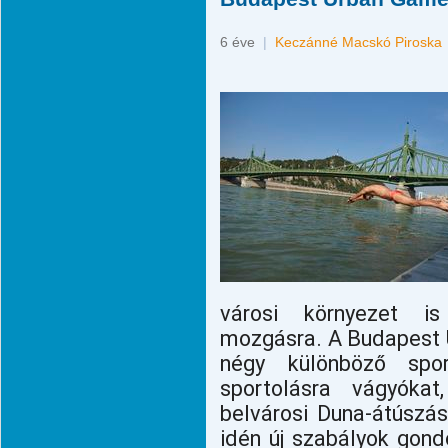
6 éve
|
Keczánné Macskó Piroska
városi környezet i
mozgásra. A Budapest
négy különböző spor
sportolásra vágyókat
belvárosi Duna-átúszás
idén új szabályok gond