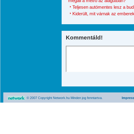
megáll a metró az alagútban?
Teljesen autómentes lesz a buda
Kiderült, mit várnak az emberek
Kommentáld!
© 2007 Copyright Network.hu Minden jog fenntartva.
Impres