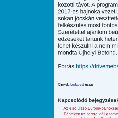
közötti távot. A progra
2017-es bajnoka vezeti.
sokan jócskán veszített
felkészülés most fontos
Szeretettel ajánlom beú
edzéseket tartunk hetent
lehet készülni a nem m
mondta Újhelyi Botond.
Forrás:
https://drivemeb
Címkék:
budapest
úszás
Kapcsolódó bejegyzése
Az első Úszó Európa-bajnoksá
Pénteken tíz percre leáll a tö