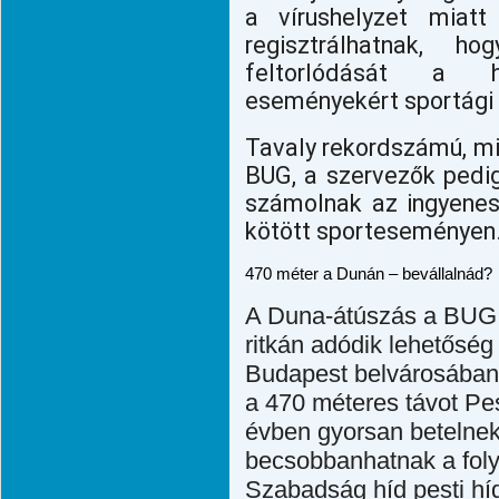
a vírushelyzet miatt
regisztrálhatnak, h
feltorlódását a 
eseményekért sportági 
Tavaly rekordszámú, mi
BUG, a szervezők pedi
számolnak az ingyenes
kötött sporteseményen
470 méter a Dunán – bevállalnád?
A Duna-átúszás a BUG e
ritkán adódik lehetőség
Budapest belvárosában,
a 470 méteres távot Pe
évben gyorsan betelnek.
becsobbanhatnak a foly
Szabadság híd pesti hí