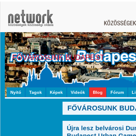
FŐVÁROSUNK BUDAPEST
Nyitó
Tagok
Képek
Videók
Blog
Fórum
L
FŐVÁROSUNK BUDAP
Újra lesz belvárosi Du
Budapest Urban Game