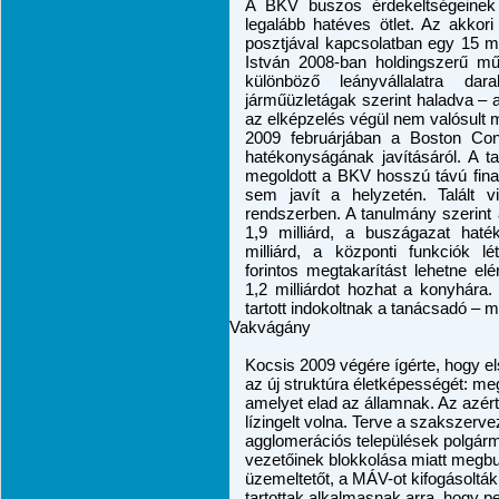
A BKV buszos érdekeltségeinek
legalább hatéves ötlet. Az akkor
posztjával kapcsolatban egy 15 mi
István 2008-ban holdingszerű műk
különböző leányvállalatra da
járműüzletágak szerint haladva – a
az elképzelés végül nem valósult 
2009 februárjában a Boston Con
hatékonyságának javításáról. A t
megoldott a BKV hosszú távú fina
sem javít a helyzetén. Talált vi
rendszerben. A tanulmány szerint a
1,9 milliárd, a buszágazat hat
milliárd, a központi funkciók lé
forintos megtakarítást lehetne el
1,2 milliárdot hozhat a konyhára
tartott indokoltnak a tanácsadó – már
Vakvágány
Kocsis 2009 végére ígérte, hogy e
az új struktúra életképességét: me
amelyet elad az államnak. Az azért 
lízingelt volna. Terve a szakszerv
agglomerációs települések polgár
vezetőinek blokkolása miatt megbu
üzemeltetőt, a MÁV-ot kifogásolták
tartottak alkalmasnak arra, hogy p