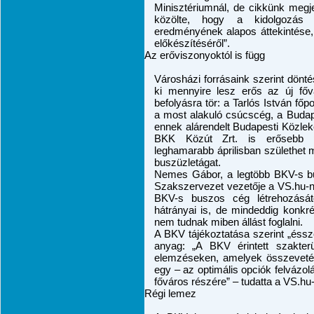
Minisztériumnál, de cikkünk megj
közölte, hogy a kidolgozás a
eredményének alapos áttekintése,
előkészítéséről”.
Az erőviszonyoktól is függ
Városházi forrásaink szerint dönt
ki mennyire lesz erős
az új főv
befolyásra tör: a Tarlós István főpo
a most alakuló csúcscég, a Budap
ennek alárendelt Budapesti Közle
BKK Közút Zrt. is erősebb po
leghamarabb áprilisban születhet m
buszüzletágat.
Nemes Gábor, a legtöbb BKV-s bu
Szakszervezet vezetője a
VS.hu
-
BKV-s buszos cég létrehozását
hátrányai is, de mindeddig konkr
nem tudnak miben állást foglalni.
A BKV tájékoztatása szerint „éssze
anyag: „A BKV érintett szakter
elemzéseken, amelyek összevetés
egy – az optimális opciók felvázol
főváros részére” – tudatta a VS.hu-
Régi lemez