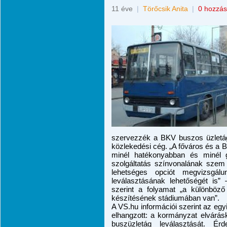
11 éve
|
Törőcsik Anita
|
0 hozzás
szervezzék a BKV buszos üzletágá
közlekedési cég. „
A főváros és a B
minél hatékonyabban és minél 
szolgáltatás színvonalának szem 
lehetséges opciót megvizsgálu
leválasztásának lehetőségét is”
szerint
a folyamat „a különböző 
készítésének stádiumában van”.
A
VS.hu
információi szerint az eg
elhangzott: a kormányzat elvárá
buszüzletág leválasztását. Ér