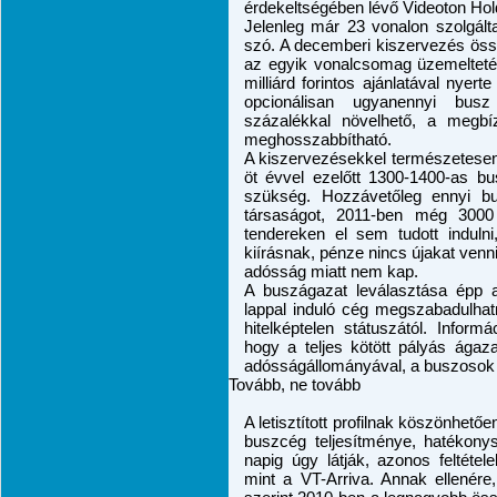
érdekeltségében lévő Videoton Hold
Jelenleg már 23 vonalon szolgált
szó. A decemberi kiszervezés össze
az egyik vonalcsomag üzemeltetésé
milliárd forintos ajánlatával nyert
opcionálisan ugyanennyi busz
százalékkal növelhető, a megb
meghosszabbítható.
A kiszervezésekkel természetesen
öt évvel ezelőtt 1300-1400-as b
szükség. Hozzávetőleg ennyi b
társaságot, 2011-ben még 3000
tendereken el sem tudott induln
kiírásnak, pénze nincs újakat venni
adósság miatt nem kap.
A buszágazat leválasztása épp az
lappal induló cég megszabadulhat
hitelképtelen státuszától. Infor
hogy a teljes kötött pályás ág
adósságállományával, a buszosok 
Tovább, ne tovább
A letisztított profilnak köszönhet
buszcég teljesítménye, hatékony
napig úgy látják, azonos feltétel
mint a VT-Arriva. Annak ellenér