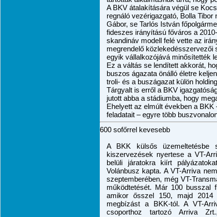
A BKV átalakítására végül se Kocsi
regnáló vezérigazgató, Bolla Tibo
Gábor, se Tarlós István főpolgárme
fideszes irányítású főváros a 2010
skandináv modell felé vette az irá
megrendelő közlekedésszervezői s
egyik vállalkozójává minősítették le
Ez a váltás se lendített akkorát, 
buszos ágazata önálló életre kelj
troli- és a buszágazat külön holdi
Tárgyalt is erről a BKV igazgatóság
jutott abba a stádiumba, hogy mega
Ehelyett az elmúlt években a BKK 
feladatait – egyre több buszvonalon
600 sofőrrel kevesebb
A BKK külsős üzemeltetésbe s
kiszervezések nyertese a VT-Arri
belüli járatokra kiírt pályázato
Volánbusz kapta. A VT-Arriva nem
szeptemberében, még VT-Transman 
működtetését. Már 100 busszal f
amikor ősszel 150, majd 2014
megbízást a BKK-tól. A VT-Arri
csoporthoz tartozó Arriva Zr