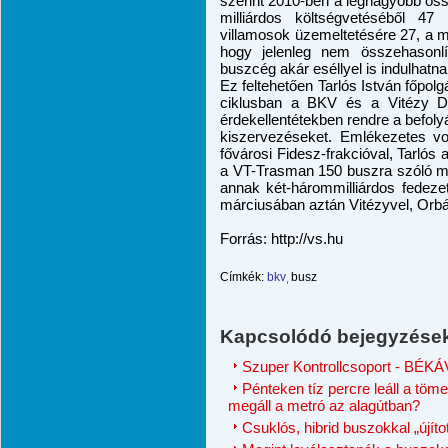
szerint 2010-ben a legnagyobb ös
milliárdos költségvetéséből 47 
villamosok üzemeltetésére 27, a met
hogy jelenleg nem összehasonl
buszcég akár eséllyel is indulhatna
Ez feltehetően Tarlós István főpolg
ciklusban a BKV és a Vitézy Dávi
érdekellentétekben rendre a befolyá
kiszervezéseket. Emlékezetes vo
fővárosi Fidesz-frakcióval, Tarló
a VT-Trasman 150 buszra szóló me
annak két-hárommilliárdos fedeze
márciusában aztán Vitézyvel, Orbán
Forrás: http://vs.hu
Címkék:
bkv
busz
Kapcsolódó bejegyzése
Szuper Kontrollcsoport - BÉK
Pénteken tíz percre leáll a tö
megáll a metró az alagútban?
Csuklós, hibrid buszokkal „újíto