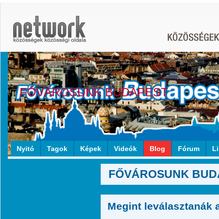
FŐVÁROSUNK BUDAPEST
Nyitó
Tagok
Képek
Videók
Blog
Fórum
L
FŐVÁROSUNK BUDAP
Megint leválasztanák 