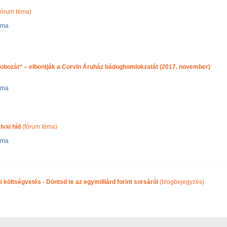
fórum téma)
éma
dobozát“ – elbontják a Corvin Áruház bádoghomlokzatát (2017. november)
éma
lvai híd
(fórum téma)
éma
költségvetés - Döntsd te az egymilliárd forint sorsáról
(blogbejegyzés)