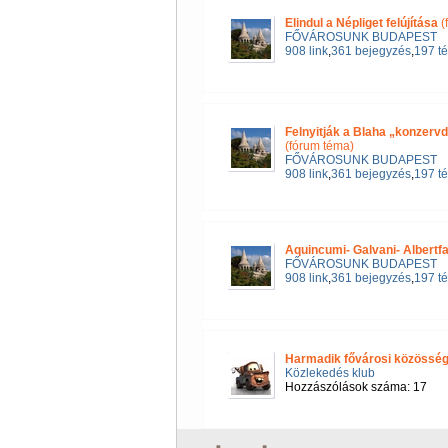
Elindul a Népliget felújítása
(
FŐVÁROSUNK BUDAPEST
908 link
,
361 bejegyzés
,
197 t
Felnyitják a Blaha „konzerv
(fórum téma)
FŐVÁROSUNK BUDAPEST
908 link
,
361 bejegyzés
,
197 t
Aquincumi- Galvani- Albertfa
FŐVÁROSUNK BUDAPEST
908 link
,
361 bejegyzés
,
197 t
Harmadik fővárosi közösségi 
Közlekedés klub
Hozzászólások száma: 17