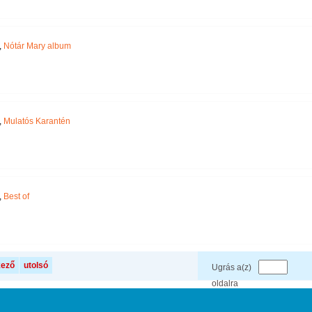
,
Nótár Mary album
,
Mulatós Karantén
,
Best of
kező
utolsó
Ugrás a(z)
oldalra