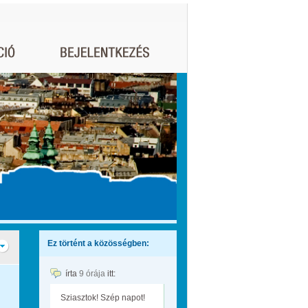
Ez történt a közösségben:
írta
9 órája
itt:
Sziasztok! Szép napot!