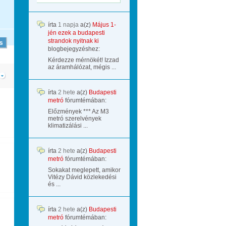
írta
1 napja
a(z)
Május 1-
jén ezek a budapesti
strandok nyitnak ki
blogbejegyzéshez:
Kérdezze mérnökét! Izzad
az áramhálózat, mégis ...
írta
2 hete
a(z)
Budapesti
metró
fórumtémában:
Előzmények *** Az M3
metró szerelvények
klimatizálási ...
írta
2 hete
a(z)
Budapesti
metró
fórumtémában:
Sokakat meglepett, amikor
Vitézy Dávid közlekedési
és ...
írta
2 hete
a(z)
Budapesti
metró
fórumtémában: