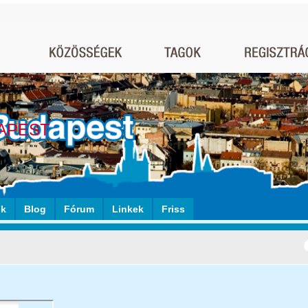
APEST
ók
Blog
Fórum
Linkek
Friss