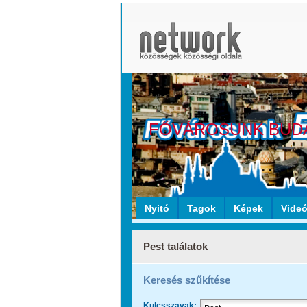
FŐVÁROSUNK BUD
Nyitó
Tagok
Képek
Vide
Pest találatok
Keresés szűkítése
Kulcsszavak: