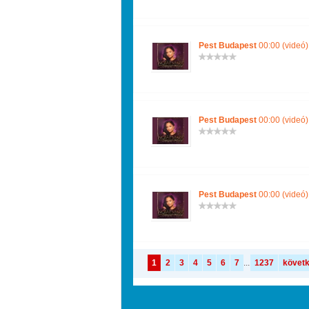
Pest Budapest
00:00 (videó)
Pest Budapest
00:00 (videó)
Pest Budapest
00:00 (videó)
1
2
3
4
5
6
7
...
1237
követ