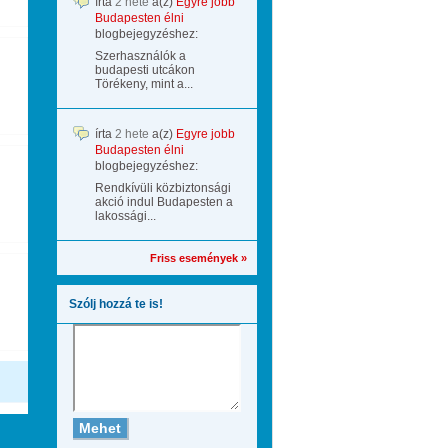
írta
2 hete
a(z)
Egyre jobb
Budapesten élni
blogbejegyzéshez:
Szerhasználók a
budapesti utcákon
Törékeny, mint a...
írta
2 hete
a(z)
Egyre jobb
Budapesten élni
blogbejegyzéshez:
Rendkívüli közbiztonsági
akció indul Budapesten a
lakossági...
Friss események »
Szólj hozzá te is!