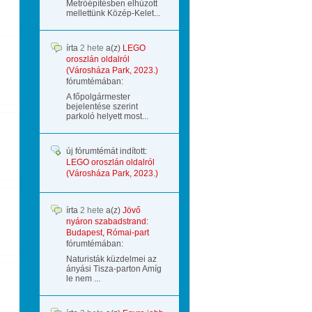
Metróépítésben elhúzott
mellettünk Közép-Kelet...
írta
2 hete
a(z)
LEGO
oroszlán oldalról
(Városháza Park, 2023.)
fórumtémában:
A főpolgármester
bejelentése szerint
parkoló helyett most...
új fórumtémát indított:
LEGO oroszlán oldalról
(Városháza Park, 2023.)
írta
2 hete
a(z)
Jövő
nyáron szabadstrand:
Budapest, Római-part
fórumtémában:
Naturisták küzdelmei az
ányási Tisza-parton Amíg
le nem ...