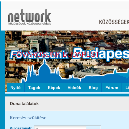
FŐVÁROSUNK BUDAPEST
Nyitó
Tagok
Képek
Videók
Blog
Fórum
L
Duna találatok
Keresés szűkítése
Kulcsszavak: