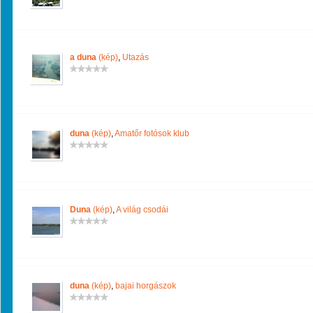
a duna
(kép)
,
Utazás
duna
(kép)
,
Amatőr fotósok klub
Duna
(kép)
,
A világ csodái
duna
(kép)
,
bajai horgászok