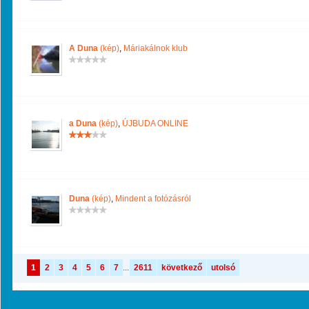
A Duna
(kép)
,
Máriakálnok klub
a Duna
(kép)
,
ÚJBUDA ONLINE
Duna
(kép)
,
Mindent a fotózásról
1
2
3
4
5
6
7
...
2611
következő
utolsó