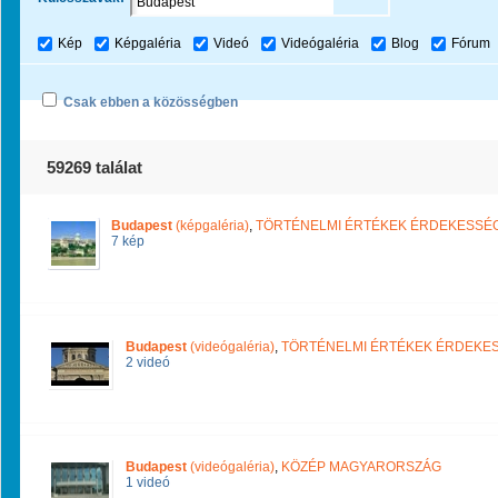
Kép
Képgaléria
Videó
Videógaléria
Blog
Fórum
Csak ebben a közösségben
59269 találat
Budapest
(képgaléria)
,
TÖRTÉNELMI ÉRTÉKEK ÉRDEKESSÉ
7 kép
Budapest
(videógaléria)
,
TÖRTÉNELMI ÉRTÉKEK ÉRDEKE
2 videó
Budapest
(videógaléria)
,
KÖZÉP MAGYARORSZÁG
1 videó