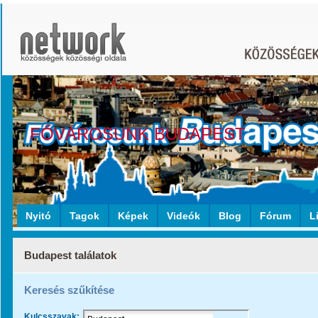
FŐVÁROSUNK BUDAPEST
Nyitó
Tagok
Képek
Videók
Blog
Fórum
L
Budapest találatok
Keresés szűkítése
Kulcsszavak: