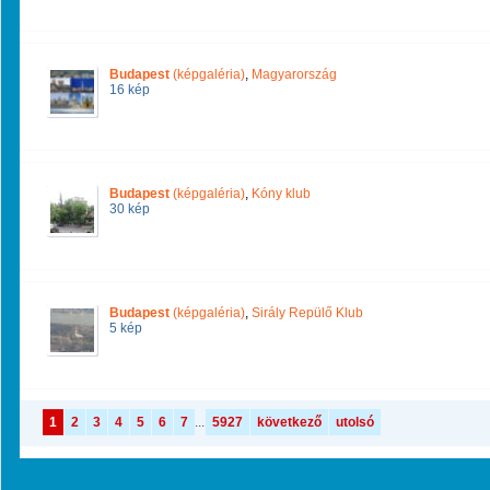
Budapest
(képgaléria)
,
Magyarország
16 kép
Budapest
(képgaléria)
,
Kóny klub
30 kép
Budapest
(képgaléria)
,
Sirály Repülő Klub
5 kép
1
2
3
4
5
6
7
...
5927
következő
utolsó