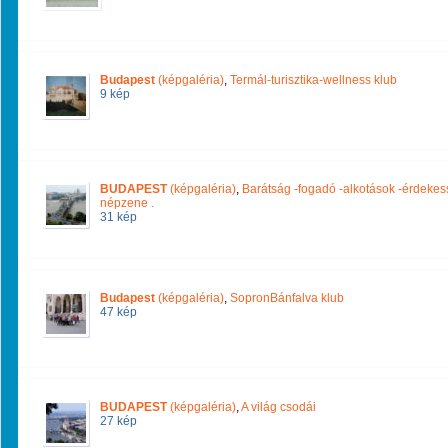
Budapest
(képgaléria)
,
Termál-turisztika-wellness klub
9 kép
BUDAPEST
(képgaléria)
,
Barátság -fogadó -alkotások -érdekes
népzene .
31 kép
Budapest
(képgaléria)
,
SopronBánfalva klub
47 kép
BUDAPEST
(képgaléria)
,
A világ csodái
27 kép