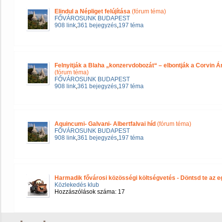
Elindul a Népliget felújítása
(fórum téma)
FŐVÁROSUNK BUDAPEST
908 link
,
361 bejegyzés
,
197 téma
Felnyitják a Blaha „konzervdobozát“ – elbontják a Corvin
(fórum téma)
FŐVÁROSUNK BUDAPEST
908 link
,
361 bejegyzés
,
197 téma
Aquincumi- Galvani- Albertfalvai híd
(fórum téma)
FŐVÁROSUNK BUDAPEST
908 link
,
361 bejegyzés
,
197 téma
Harmadik fővárosi közösségi költségvetés - Döntsd te az egy
Közlekedés klub
Hozzászólások száma: 17