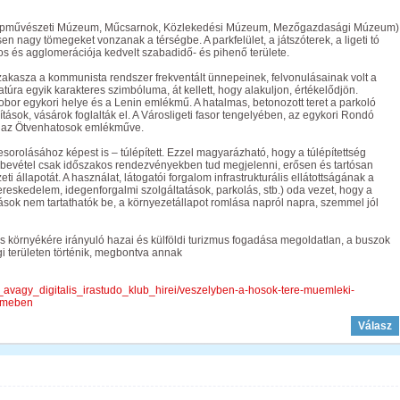
zépművészeti Múzeum, Műcsarnok, Közlekedési Múzeum, Mezőgazdasági Múzeum)
 nagy tömegeket vonzanak a térségbe. A parkfelület, a játszóterek, a ligeti tó
os és agglomerációja kedvelt szabadidő- és pihenő területe.
zakasza a kommunista rendszer frekventált ünnepeinek, felvonulásainak volt a
tatúra egyik karakteres szimbóluma, át kellett, hogy alakuljon, értékelődjön.
szobor egykori helye és a Lenin emlékmű. A hatalmas, betonozott teret a parkoló
tások, vásárok foglalták el. A Városligeti fasor tengelyében, az egykori Rondó
t az Ötvenhatosok emlékműve.
esorolásához képest is – túlépített. Ezzel magyarázható, hogy a túlépítettség
énybevétel csak időszakos rendezvényekben tud megjelenni, erősen és tartósan
eti állapotát. A használat, látogatói forgalom infrastrukturális ellátottságának a
reskedelem, idegenforgalmi szolgáltatások, parkolás, stb.) oda vezet, hogy a
ltások nem tartathatók be, a környezetállapot romlása napról napra, szemmel jól
s környékére irányuló hazai és külföldi turizmus fogadása megoldatlan, a buszok
i területen történik, megbontva annak
ar_avagy_digitalis_irastudo_klub_hirei/veszelyben-a-hosok-tere-muemleki-
elmeben
Válasz