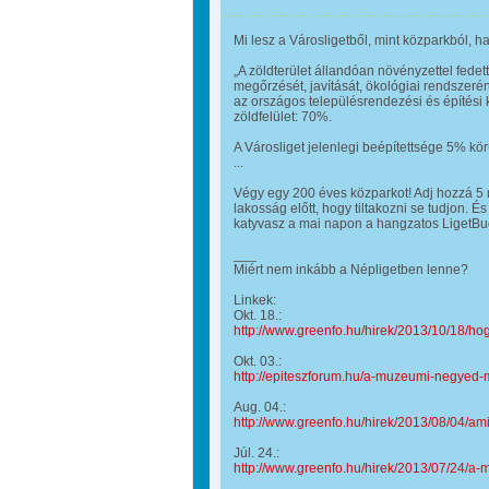
Mi lesz a Városligetből, mint közparkból, 
„A zöldterület állandóan növényzettel fedett
megőrzését, javítását, ökológiai rendszerén
az országos településrendezési és építési
zöldfelület: 70%.
A Városliget jelenlegi beépítettsége 5% kör
...
Végy egy 200 éves közparkot! Adj hozzá 5 m
lakosság előtt, hogy tiltakozni se tudjon. É
katyvasz a mai napon a hangzatos LigetBud
___
Miért nem inkább a Népligetben lenne?
Linkek:
Okt. 18.:
http://www.greenfo.hu/hirek/2013/10/18/ho
Okt. 03.:
http://epiteszforum.hu/a-muzeumi-negyed
Aug. 04.:
http://www.greenfo.hu/hirek/2013/08/04/ami
Júl. 24.:
http://www.greenfo.hu/hirek/2013/07/24/a-m