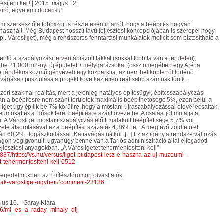
síteni kell! | 2015. május 12.
zíró, egyetemi docens #
m szerkesztője többször is részletesen írt arról, hogy a beépítés hogyan
úlhasznált. Még Budapest hosszú távú fejlesztési koncepciójában is szerepel hogy
(pl. Városliget), még a rendszeres fenntartási munkálatok mellett sem biztosítható a
enlő a szabályozási terven ábrázolt fákkal (sokkal több fa van a területen),
igetbe 21.000 m2-nyi új épületet + mélygarázsokat (össztömegében egy Aréna
a járulékos közműigényével) egy közparkba, az nem helikopterről történő
kivágása / pusztulása a projekt következtében reálisabb számnak tűnik.
zért szakmai realitás, mert a jelenleg hatályos építésügyi, építésszabályozási
ján a beépítésre nem szánt területek maximális beépíthetősége 5%, ezen belül a
get úgy építik be 7% körülire, hogy a mostani újraszabályozással eleve lecsaltak
eumokat és a Hősök terét beépítésre szánt övezetbe. A csalást jól mutatja a
e. A Városliget mostani szabályozás előtti kialakult beépítettsége 5,7% volt.
te átsorolásával ez a beépítési százalék 4,36% lett. A meglévő zöldfelület
án 60,2%. Jogászkodással. Kapavágás nélkül. [...] Ez az igény a rendszerváltozás
yagon végigvonult, ugyanúgy benne van a Tarlós adminisztráció által elfogadott
lesztési anyagokban. „A Városligetet tehermentesíteni kell"
37/https://vs.hu/versus/liget-budapest-lesz-e-haszna-az-uj-muzeumi-
-tehermentesiteni-kell-0512
 terjedelmükben az Építészfórumon olvashatók.
tvannak-varosliget-ugyben#comment-23136
nius 16. - Garay Klára
6/16/mi_es_a_raday_mihaly_dij