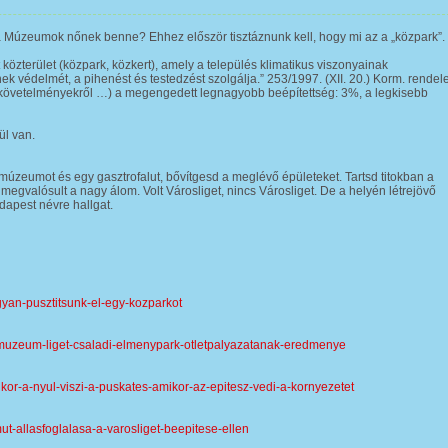
ha Múzeumok nőnek benne? Ehhez először tisztáznunk kell, hogy mi az a „közpark”.
 közterület (közpark, közkert), amely a település klimatikus viszonyainak
ek védelmét, a pihenést és testedzést szolgálja.” 253/1997. (XII. 20.) Korm. rendele
 követelményekről …) a megengedett legnagyobb beépítettség: 3%, a legkisebb
ül van.
úzeumot és egy gasztrofalut, bővítgesd a meglévő épületeket. Tartsd titokban a
s megvalósult a nagy álom. Volt Városliget, nincs Városliget. De a helyén létrejövő
apest névre hallgat.
gyan-pusztitsunk-el-egy-kozparkot
-muzeum-liget-csaladi-elmenypark-otletpalyazatanak-eredmenye
kor-a-nyul-viszi-a-puskates-amikor-az-epitesz-vedi-a-kornyezetet
ut-allasfoglalasa-a-varosliget-beepitese-ellen