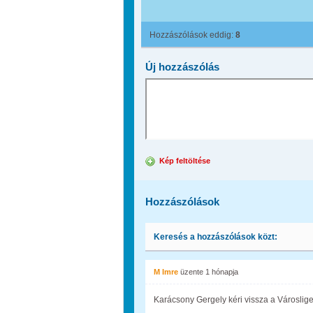
Hozzászólások eddig:
8
Új hozzászólás
Kép feltöltése
Hozzászólások
Keresés a hozzászólások közt:
M Imre
üzente
1 hónapja
Karácsony Gergely kéri vissza a Városlige