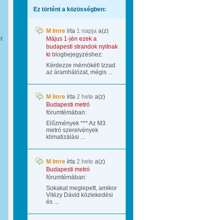
Ez történt a közösségben:
M Imre
írta
1 napja
a(z)
t
Május 1-jén ezek a
budapesti strandok nyitnak
ki
blogbejegyzéshez:
Kérdezze mérnökét! Izzad
az áramhálózat, mégis ...
M Imre
írta
2 hete
a(z)
Budapesti metró
fórumtémában:
Előzmények *** Az M3
metró szerelvények
klimatizálási ...
M Imre
írta
2 hete
a(z)
Budapesti metró
fórumtémában:
Sokakat meglepett, amikor
Vitézy Dávid közlekedési
és ...