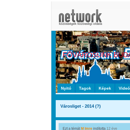
FŐVÁROSUNK BUD
Nyitó
Tagok
Képek
Vide
Városliget - 2014 (?)
Ezt a témát
M Imre
indította
12 éve