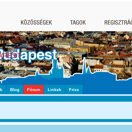
APEST
ók
Blog
Fórum
Linkek
Friss