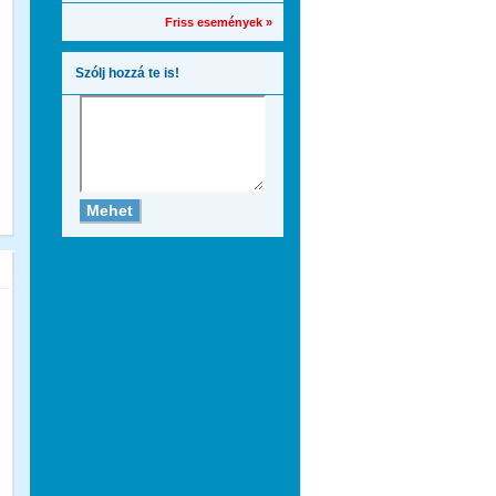
Friss események »
Szólj hozzá te is!