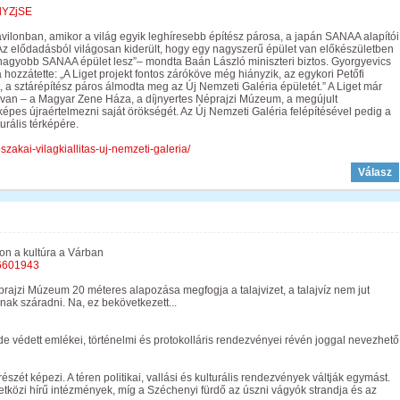
dYZjSE
pavilonban, amikor a világ egyik leghíresebb építész párosa, a japán SANAA alapítói
 Az elődadásból világosan kiderült, hogy egy nagyszerű épület van előkészületben
nagyobb SANAA épület lesz”– mondta Baán László miniszteri biztos. Gyorgyevics
 hozzátette: „A Liget projekt fontos záróköve még hiányzik, az egykori Petőfi
t, a sztárépítész páros álmodta meg az Új Nemzeti Galéria épületét.” A Liget már
 van – a Magyar Zene Háza, a díjnyertes Néprajzi Múzeum, a megújult
képes újraértelmezni saját örökségét. Az Új Nemzeti Galéria felépítésével pedig a
urális térképére.
zakai-vilagkiallitas-uj-nemzeti-galeria/
Válasz
on a kultúra a Várban
26601943
rajzi Múzeum 20 méteres alapozása megfogja a talajvizet, a talajvíz nem jut
gnak száradni. Na, ez bekövetkezett...
de védett emlékei, történelmi és protokolláris rendezvényei révén joggal nevezhető
szét képezi. A téren politikai, vallási és kulturális rendezvények váltják egymást.
etközi hírű intézmények, míg a Széchenyi fürdő az úszni vágyók strandja és az