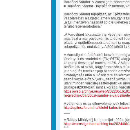
Bardóczi Sándor: A Városligetet tehermente
# Bardóczi Sándor - tájépítész mérnök, kö
Bardóczi Sándor tájépítész, az Építészfóru
veszélyezteti a Ligetet, amely amúgy is t
„a túl intenzíven használt zöldfelületeken 
terület regenerálódása.”
„A Városliget fakataszteri térképe nem egy
másrészt a már egyébként is túlépített l
plázányi épülettömeget) telepíteni (a mag
odapottyantós mutatvány. A 200 körüli fa 
A Városliget beépítéséről beszélni pedig a
törvények és rendeletek (Étv, OTÉK) alap
közparki övezeteké maximum 3%. A Városli
belőle 2%-ot azzal, hogy átsorolták a múz
jelenlegi és tervezett jogi állapot elemzés
Szabályozás után a Hősök tere és környeze
szabályozás előtt 57,48%, szabályozás ut
utáni minden városfejlesztés-politikai an
Budapest2030-ban, mint a korábbi városfej
https://web.archive.org/web/202205161818
negyednek/bardoczi-sandor-a-varosligetet
A vélemény és az ellenvélemények teljes
http://epiteszforum.hu/felelet-tarlos-is
___
A Ráday Mihály díj kitüntetettjei | 2024. jú
https://varosligetbaratai.blog.hu/2024/0
***