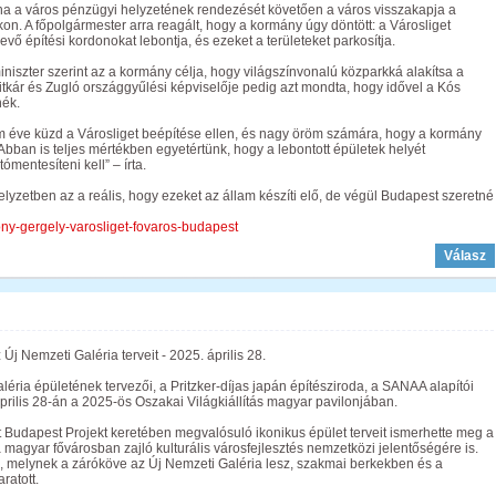
ha a város pénzügyi helyzetének rendezését követően a város visszakapja a
on. A főpolgármester arra reagált, hogy a kormány úgy döntött: a Városliget
vő építési kordonokat lebontja, és ezeket a területeket parkosítja.
niszter szerint az a kormány célja, hogy világszínvonalú közparkká alakítsa a
titkár és Zugló országgyűlési képviselője pedig azt mondta, hogy idővel a Kós
nék.
om éve küzd a Városliget beépítése ellen, és nagy öröm számára, hogy a kormány
Abban is teljes mértékben egyetértünk, hogy a lebontott épületek helyét
ómentesíteni kell” – írta.
lyzetben az a reális, hogy ezeket az állam készíti elő, de végül Budapest szeretné
sony-gergely-varosliget-fovaros-budapest
Válasz
Új Nemzeti Galéria terveit - 2025. április 28.
éria épületének tervezői, a Pritzker-díjas japán építésziroda, a SANAA alapítói
április 28-án a 2025-ös Oszakai Világkiállítás magyar pavilonjában.
 Budapest Projekt keretében megvalósuló ikonikus épület terveit ismerhette meg a
 magyar fővárosban zajló kulturális városfejlesztés nemzetközi jelentőségére is.
, melynek a záróköve az Új Nemzeti Galéria lesz, szakmai berkekben és a
ratott.