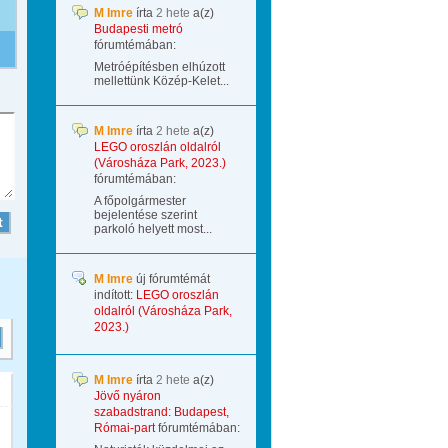
M Imre
írta
2 hete
a(z)
Budapesti metró
fórumtémában:
Metróépítésben elhúzott
mellettünk Közép-Kelet...
M Imre
írta
2 hete
a(z)
LEGO oroszlán oldalról
(Városháza Park, 2023.)
fórumtémában:
A főpolgármester
bejelentése szerint
parkoló helyett most...
M Imre
új fórumtémát
indított:
LEGO oroszlán
oldalról (Városháza Park,
2023.)
M Imre
írta
2 hete
a(z)
Jövő nyáron
szabadstrand: Budapest,
Római-part
fórumtémában: