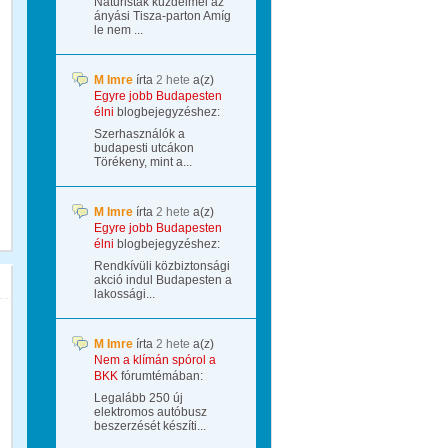
Naturisták küzdelmei az
ányási Tisza-parton Amíg
le nem ...
M Imre
írta
2 hete
a(z)
Egyre jobb Budapesten
élni
blogbejegyzéshez:
Szerhasználók a
budapesti utcákon
Törékeny, mint a...
M Imre
írta
2 hete
a(z)
Egyre jobb Budapesten
élni
blogbejegyzéshez:
Rendkívüli közbiztonsági
akció indul Budapesten a
lakossági...
M Imre
írta
2 hete
a(z)
Nem a klímán spórol a
BKK
fórumtémában:
Legalább 250 új
elektromos autóbusz
beszerzését készíti...