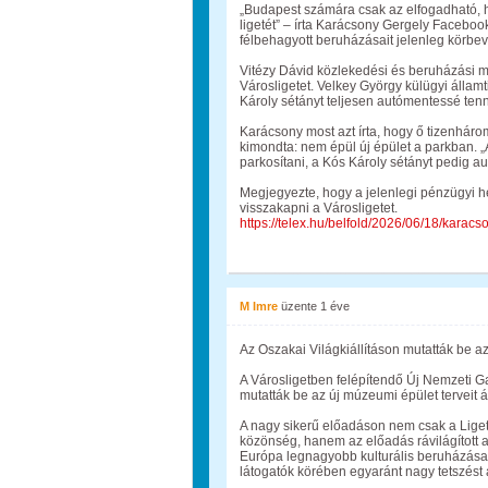
„Budapest számára csak az elfogadható, 
ligetét” – írta Karácsony Gergely Facebook
félbehagyott beruházásait jelenleg körbeve
Vitézy Dávid közlekedési és beruházási mi
Városligetet. Velkey György külügyi állam
Károly sétányt teljesen autómentessé ten
Karácsony most azt írta, hogy ő tizenhár
kimondta: nem épül új épület a parkban. „
parkosítani, a Kós Károly sétányt pedig aut
Megjegyezte, hogy a jelenlegi pénzügyi he
visszakapni a Városligetet.
https://telex.hu/belfold/2026/06/18/karac
M Imre
üzente
1 éve
Az Oszakai Világkiállításon mutatták be az 
A Városligetben felépítendő Új Nemzeti Gal
mutatták be az új múzeumi épület terveit 
A nagy sikerű előadáson nem csak a Liget
közönség, hanem az előadás rávilágított a
Európa legnagyobb kulturális beruházása
látogatók körében egyaránt nagy tetszést a