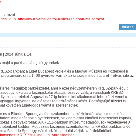
ai
 - sorozat
des_klub_hirei/vita-a-varosligetrol-a-tilos-radioban-ma-sorozat
Válasz
 | 2024. június. 14.
 majd a parkba ellátogató gyerekek.
 KRESZ-parkban; a Liget Budapest Projekt és a Magyar Műszaki és Közlekedési
 programsorozatra 1400 gyereket várnak az ország minden tájáról – olvasható az
teres megújított parkrészletet, ahol 6 ezer négyzetméteren KRESZ-park épült.
ségügyi oktatás a középiskolai oktatás részévé válik, a városligeti KRESZ-
lyen ismereteket. Augusztus 27-ig hetente két alkalommal lehet részt venni a
gsággal ingyenes, de előzetes regisztrációhoz kötött. Pecsétgyűjtő füzetet is
at követően Liget-jogosítványt is szerezhetnek.
és a Bikeride Sportegyesület szakemberei a közlekedés alapismereteitől a
indent megtanítanak a gyerekeknek, akik nem csak elméleti ismereteket kapnak,
ációkat is begyakorolják. A KRESZ-parkban múzeumpedagógusok vezetésével 3
kéthetenként kedden. Augusztus közepéig szombatonként a KRESZ-parkban a 60
 a Bikeride Sportegyesület edzői, sportolói várják az érdeklődőket.
4_Ingyenes_KRESZsuli_indul_a_Varosligetben