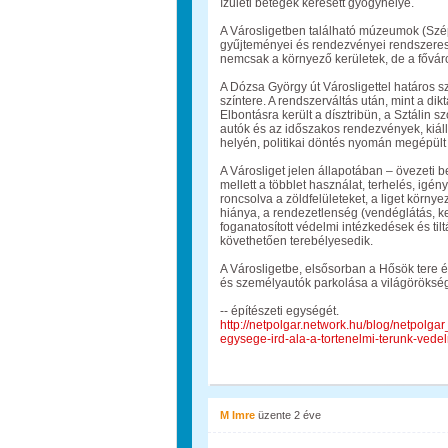
ízületi betegek keresett gyógyhelye.
A Városligetben található múzeumok (S
gyűjteményei és rendezvényei rendszeresen
nemcsak a környező kerületek, de a fővár
A Dózsa György út Városligettel határos s
színtere. A rendszerváltás után, mint a dik
Elbontásra került a dísztribün, a Sztálin 
autók és az időszakos rendezvények, kiállí
helyén, politikai döntés nyomán megépül
A Városliget jelen állapotában – övezeti b
mellett a többlet használat, terhelés, ig
roncsolva a zöldfelületeket, a liget környez
hiánya, a rendezetlenség (vendéglátás, ke
foganatosított védelmi intézkedések és ti
követhetően terebélyesedik.
A Városligetbe, elsősorban a Hősök tere é
és személyautók parkolása a világörökség
-- építészeti egységét.
http://netpolgar.network.hu/blog/netpolg
egysege-ird-ala-a-tortenelmi-terunk-ved
M Imre
üzente
2 éve