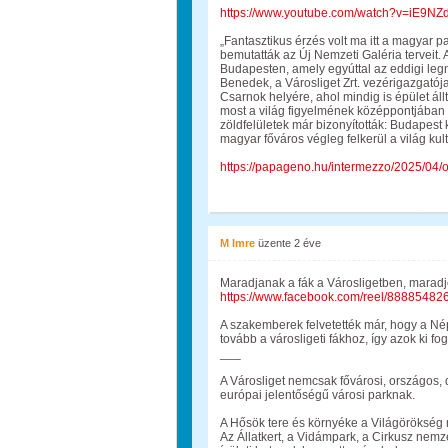
https://www.youtube.com/watch?v=iE9NZ
„Fantasztikus érzés volt ma itt a magyar 
bemutatták az Új Nemzeti Galéria terveit.
Budapesten, amely egyúttal az eddigi leg
Benedek, a Városliget Zrt. vezérigazgatója
Csarnok helyére, ahol mindig is épület áll
most a világ figyelmének középpontjában
zöldfelületek már bizonyították: Budapest 
magyar főváros végleg felkerül a világ kult
https://papageno.hu/intermezzo/2025/04/os
M Imre
üzente
2 éve
Maradjanak a fák a Városligetben, maradj
https://www.facebook.com/reel/8888548
A szakemberek felvetették már, hogy a Nép
tovább a városligeti fákhoz, így azok ki fo
___
A Városliget nemcsak fővárosi, országos, 
európai jelentőségű városi parknak.
A Hősök tere és környéke a Világörökség ré
Az Állatkert, a Vidámpark, a Cirkusz nemz