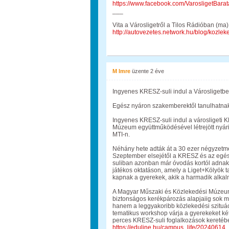
https://www.facebook.com/VarosligetBarat
___
Vita a Városligetről a Tilos Rádióban (ma)
http://autovezetes.network.hu/blog/kozleke
M Imre
üzente
2 éve
Ingyenes KRESZ-suli indul a Városligetben
Egész nyáron szakemberektől tanulhatnak
Ingyenes KRESZ-suli indul a városligeti
Múzeum együttműködésével létrejött nyári
MTI-n.
Néhány hete adták át a 30 ezer négyzetmé
Szeptember elsejétől a KRESZ és az egész
suliban azonban már óvodás kortól adnak i
játékos oktatáson, amely a Liget+Kölyök ta
kapnak a gyerekek, akik a harmadik alkalm
A Magyar Műszaki és Közlekedési Múzeum 
biztonságos kerékpározás alapjaiig sok m
hanem a leggyakoribb közlekedési szitu
tematikus workshop várja a gyerekeket 
perces KRESZ-suli foglalkozások keretében
https://eduline.hu/campus_life/2024061