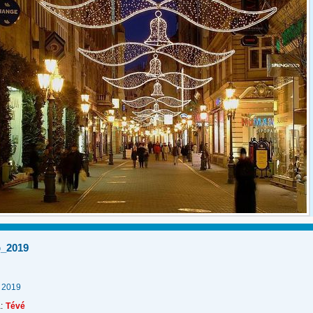
b_2019
2019
:
Tévé