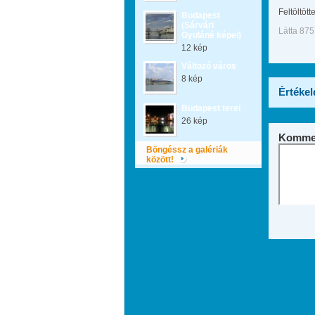
Feltöltött
Budapest
(Sárvári
Látta 875
Gyuláné képei)
12 kép
Változó város
8 kép
Értékel
Budapest terei
26 kép
Kommen
Böngéssz a galériák
között!