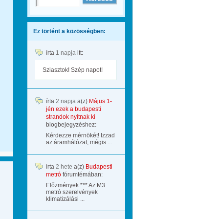
Ez történt a közösségben:
írta
1 napja
itt:
Sziasztok! Szép napot!
írta
2 napja
a(z)
Május 1-
jén ezek a budapesti
strandok nyitnak ki
blogbejegyzéshez:
Kérdezze mérnökét! Izzad
az áramhálózat, mégis ...
írta
2 hete
a(z)
Budapesti
metró
fórumtémában:
Előzmények *** Az M3
metró szerelvények
klimatizálási ...