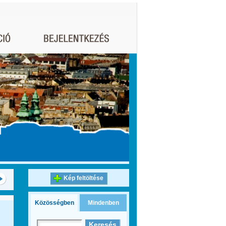
Kép feltöltése
Közösségben
Mindenben