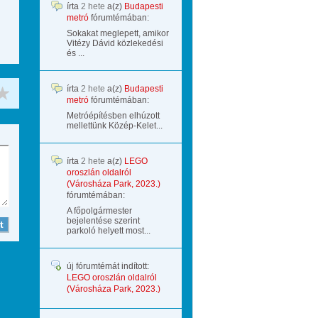
írta
2 hete
a(z)
Budapesti
metró
fórumtémában:
Sokakat meglepett, amikor
Vitézy Dávid közlekedési
és ...
írta
2 hete
a(z)
Budapesti
metró
fórumtémában:
Metróépítésben elhúzott
mellettünk Közép-Kelet...
írta
2 hete
a(z)
LEGO
oroszlán oldalról
(Városháza Park, 2023.)
fórumtémában:
A főpolgármester
bejelentése szerint
parkoló helyett most...
új fórumtémát indított:
LEGO oroszlán oldalról
(Városháza Park, 2023.)