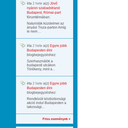
írta
2 hete
a(z)
Jövő
nyáron szabadstrand:
Budapest, Római-part
fórumtémában:
Naturisták küzdelmei az
ányási Tisza-parton Amíg
le nem ...
írta
2 hete
a(z)
Egyre jobb
Budapesten élni
blogbejegyzéshez:
Szerhasználók a
budapesti utcákon
Törékeny, mint a...
írta
2 hete
a(z)
Egyre jobb
Budapesten élni
blogbejegyzéshez:
Rendkívüli közbiztonsági
akció indul Budapesten a
lakossági...
Friss események »