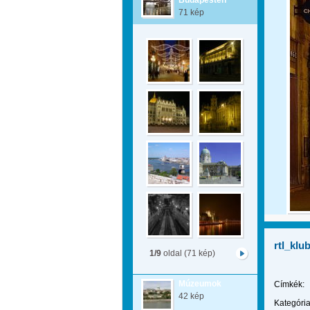
Budapesten
71 kép
rtl_klu
1/9
oldal (71 kép)
Múzeumok
Címkék:
42 kép
Kategória