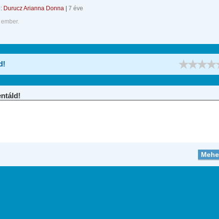
e:
Durucz Arianna Donna
|
7 éve
 ember.
d!
táld!