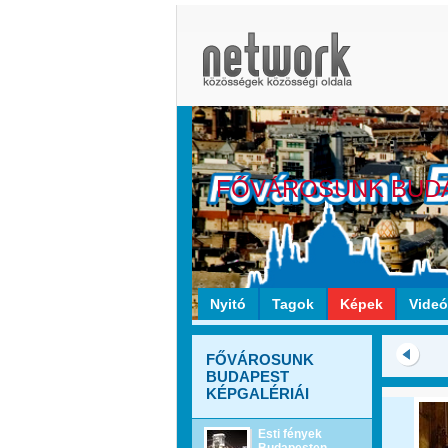
FŐVÁROSUNK BUD
Nyitó
Tagok
Képek
Vide
FŐVÁROSUNK
BUDAPEST
KÉPGALÉRIÁI
Esti fények